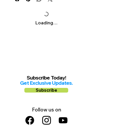
Fotos
Permiso de Trabajo
Ciudadania Americana
Loading…
Waiver / Perdones
Reforma Migratoria
Income Tax
Traducciones - Cartas
Visa “U”
Certificacion Laboral
Matrimonios - Divorcios
Accion Diferida
Subscribe Today!
Get Exclusive Updates.
Subscribe
Follow us on
Facebook
Instagram
YouTube